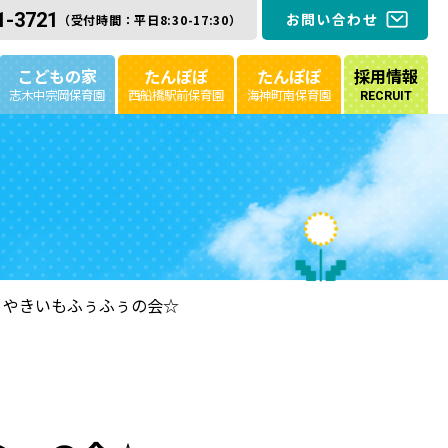
1-3721
お問い合わせ
（受付時間：平日8:30-17:30）
こどもの家
たんぽぽ
たんぽぽ
採用情報
志木中宗岡保育園
西船橋駅前保育園
海神町南保育園
RECRUIT
 やきいもふぅふぅの会☆