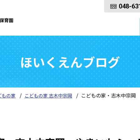
048-63
保育園
ほいくえんブログ
こどもの家・志木中宗岡
どもの家
こどもの家 志木中宗岡