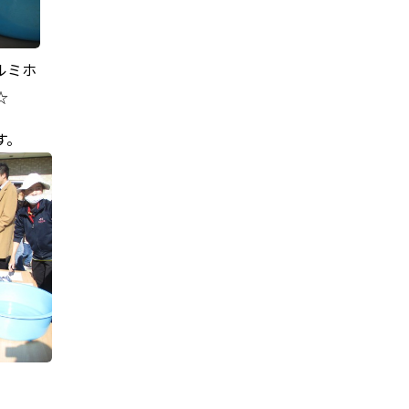
ルミホ
☆
す。