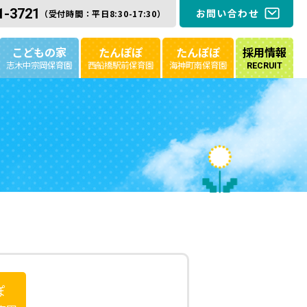
1-3721
お問い合わせ
（受付時間：平日8:30-17:30）
こどもの家
たんぽぽ
たんぽぽ
採用情報
志木中宗岡保育園
西船橋駅前保育園
海神町南保育園
RECRUIT
ぽ