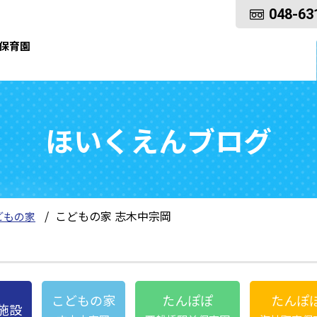
048-63
保育園
ほいくえんブログ
こどもの家 志木中宗岡
どもの家
こどもの家
たんぽぽ
たんぽ
施設