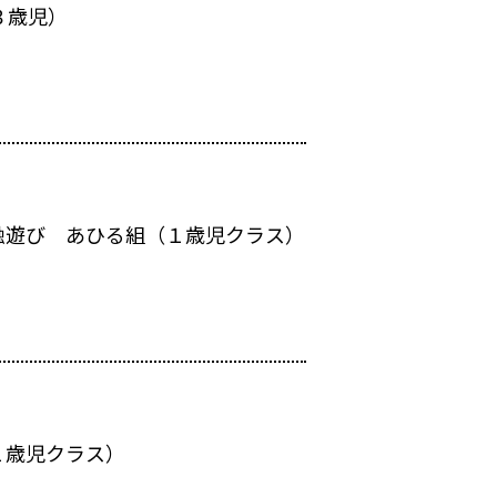
３歳児）
触遊び あひる組（１歳児クラス）
１歳児クラス）