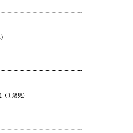
)
組（１歳児）