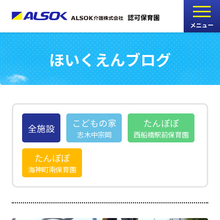
認可保育園
メニュー
ほいくえんブログ
こどもの家
志木中宗岡保育園
たんぽぽ
西船橋駅前保育園
こどもの家
たんぽぽ
全施設
志木中宗岡
西船橋駅前保育園
たんぽぽ
たんぽぽ
海神町南保育園
海神町南保育園
採用情報
RECRUIT