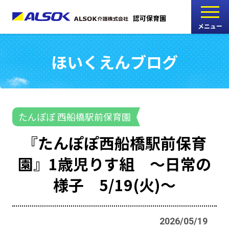
認可保育園
メニュー
ほいくえんブログ
こどもの家
志木中宗岡保育園
たんぽぽ
たんぽぽ 西船橋駅前保育園
西船橋駅前保育園
『たんぽぽ西船橋駅前保育
たんぽぽ
園』1歳児りす組 ～日常の
海神町南保育園
様子 5/19(火)～
採用情報
RECRUIT
2026/05/19