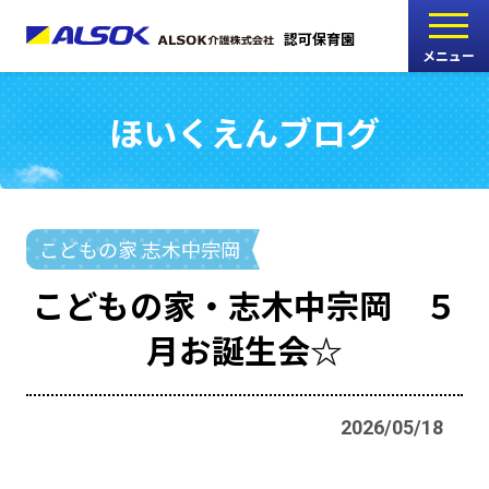
認可保育園
メニュー
ほいくえんブログ
こどもの家
志木中宗岡保育園
たんぽぽ
こどもの家 志木中宗岡
西船橋駅前保育園
こどもの家・志木中宗岡 ５
たんぽぽ
月お誕生会☆
海神町南保育園
2026/05/18
採用情報
RECRUIT