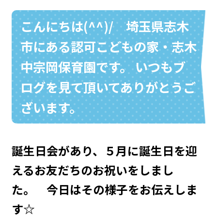
こんにちは(^^)/ 埼玉県志木
市にある認可こどもの家・志木
お問い合わせ
048-631-3721
中宗岡保育園です。 いつもブ
ログを見て頂いてありがとうご
ざいます。
誕生日会があり、５月に誕生日を迎
えるお友だちのお祝いをしまし
た。 今日はその様子をお伝えしま
す☆