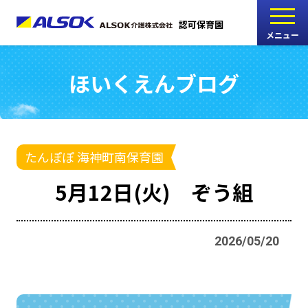
認可保育園
メニュー
ほいくえんブログ
こどもの家
志木中宗岡保育園
たんぽぽ
たんぽぽ 海神町南保育園
西船橋駅前保育園
5月12日(火) ぞう組
たんぽぽ
海神町南保育園
2026/05/20
採用情報
RECRUIT