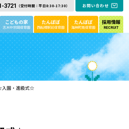
1-3721
お問い合わせ
（受付時間：平日8:30-17:30）
こどもの家
たんぽぽ
たんぽぽ
採用情報
志木中宗岡保育園
西船橋駅前保育園
海神町南保育園
RECRUIT
☆入園・進級式☆