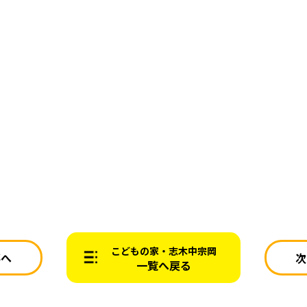
こどもの家・志木中宗岡
事へ
次
一覧へ戻る