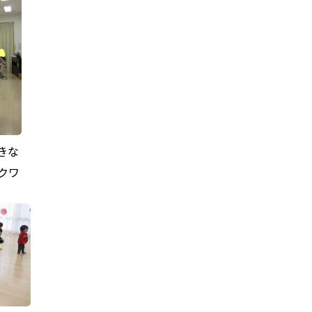
きな
クワ