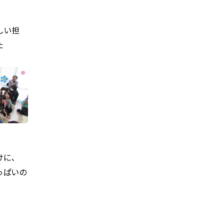
しい担
た
けに、
っぱいの