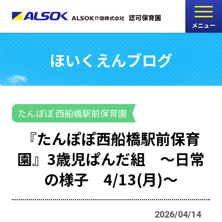
認可保育園
メニュー
ほいくえんブログ
こどもの家
志木中宗岡保育園
たんぽぽ
たんぽぽ 西船橋駅前保育園
西船橋駅前保育園
『たんぽぽ西船橋駅前保育
たんぽぽ
園』3歳児ぱんだ組 ～日常
海神町南保育園
の様子 4/13(月)～
採用情報
RECRUIT
2026/04/14