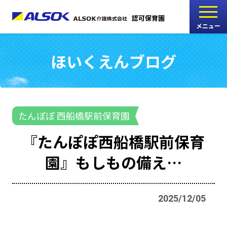
認可保育園
メニュー
ほいくえんブログ
こどもの家
志木中宗岡保育園
たんぽぽ
たんぽぽ 西船橋駅前保育園
西船橋駅前保育園
『たんぽぽ西船橋駅前保育
たんぽぽ
園』もしもの備え…
海神町南保育園
2025/12/05
採用情報
RECRUIT