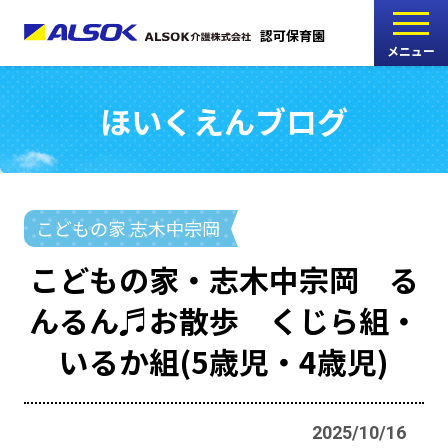
認可保育園
メニュー
ほいくえんブログ
こどもの家
志木中宗岡保育園
たんぽぽ
こどもの家 志木中宗岡
西船橋駅前保育園
こどもの家・志木中宗岡 る
たんぽぽ
んるん♬お散歩 くじら組・
海神町南保育園
いるか組(5歳児・4歳児)
採用情報
RECRUIT
2025/10/16