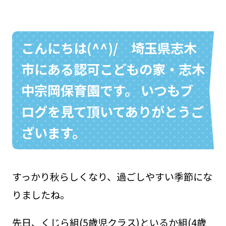
こんにちは(^^)/ 埼玉県志木
お問い合わせ
048-631-3721
市にある認可こどもの家・志木
中宗岡保育園です。 いつもブ
ログを見て頂いてありがとうご
ざいます。
すっかり秋らしくなり、過ごしやすい季節にな
りましたね。
先日、くじら組(5歳児クラス)といるか組(4歳