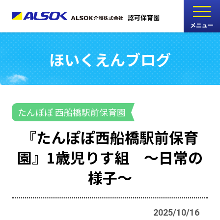
認可保育園
メニュー
ほいくえんブログ
こどもの家
志木中宗岡保育園
たんぽぽ
たんぽぽ 西船橋駅前保育園
西船橋駅前保育園
『たんぽぽ西船橋駅前保育
たんぽぽ
園』1歳児りす組 ～日常の
海神町南保育園
様子～
採用情報
RECRUIT
2025/10/16