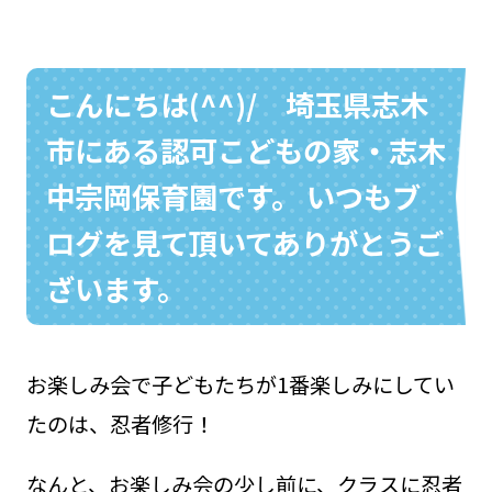
こんにちは(^^)/ 埼玉県志木
お問い合わせ
048-631-3721
市にある認可こどもの家・志木
中宗岡保育園です。 いつもブ
ログを見て頂いてありがとうご
ざいます。
お楽しみ会で子どもたちが1番楽しみにしてい
たのは、忍者修行！
なんと、お楽しみ会の少し前に、クラスに忍者