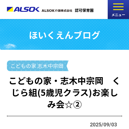
認可保育園
メニュー
ほいくえんブログ
こどもの家
志木中宗岡保育園
たんぽぽ
こどもの家 志木中宗岡
西船橋駅前保育園
こどもの家・志木中宗岡 く
たんぽぽ
じら組(5歳児クラス)お楽し
海神町南保育園
み会☆②
採用情報
RECRUIT
2025/09/03