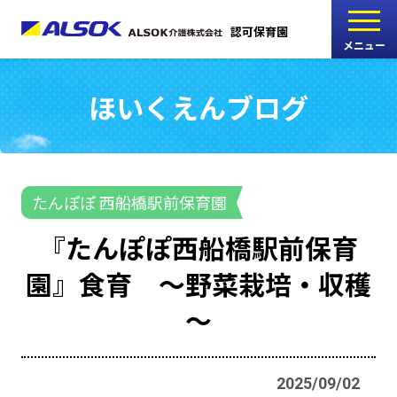
認可保育園
メニュー
ほいくえんブログ
こどもの家
志木中宗岡保育園
たんぽぽ
たんぽぽ 西船橋駅前保育園
西船橋駅前保育園
『たんぽぽ西船橋駅前保育
たんぽぽ
園』食育 ～野菜栽培・収穫
海神町南保育園
～
採用情報
RECRUIT
2025/09/02