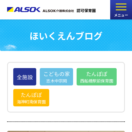
認可保育園
メニュー
ほいくえんブログ
こどもの家
志木中宗岡保育園
たんぽぽ
西船橋駅前保育園
こどもの家
たんぽぽ
全施設
志木中宗岡
西船橋駅前保育園
たんぽぽ
たんぽぽ
海神町南保育園
海神町南保育園
採用情報
RECRUIT