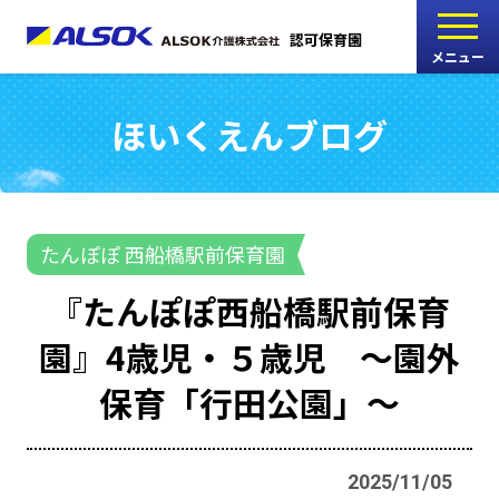
認可保育園
メニュー
ほいくえんブログ
こどもの家
志木中宗岡保育園
たんぽぽ
たんぽぽ 西船橋駅前保育園
西船橋駅前保育園
『たんぽぽ西船橋駅前保育
たんぽぽ
園』4歳児・５歳児 ～園外
海神町南保育園
保育「行田公園」～
採用情報
RECRUIT
2025/11/05