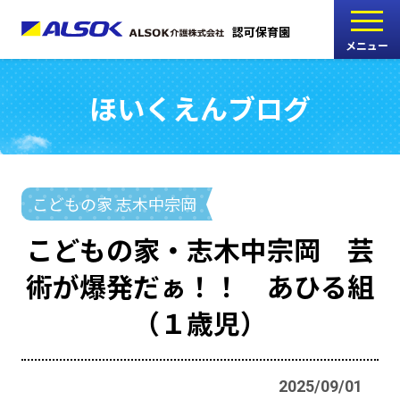
認可保育園
メニュー
ほいくえんブログ
こどもの家
志木中宗岡保育園
たんぽぽ
こどもの家 志木中宗岡
西船橋駅前保育園
こどもの家・志木中宗岡 芸
たんぽぽ
術が爆発だぁ！！ あひる組
海神町南保育園
（１歳児）
採用情報
RECRUIT
2025/09/01