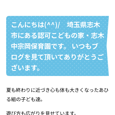
こんにちは(^^)/ 埼玉県志木
お問い合わせ
048-631-3721
市にある認可こどもの家・志木
中宗岡保育園です。 いつもブ
ログを見て頂いてありがとうご
ざいます。
夏も終わりに近づき心も体も大きくなったあひ
る組の子ども達。
遊び方も広がりを見せています。