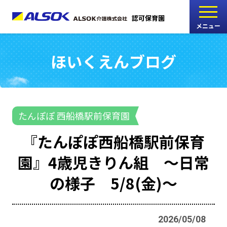
認可保育園
メニュー
ほいくえんブログ
こどもの家
志木中宗岡保育園
たんぽぽ
たんぽぽ 西船橋駅前保育園
西船橋駅前保育園
『たんぽぽ西船橋駅前保育
たんぽぽ
園』4歳児きりん組 ～日常
海神町南保育園
の様子 5/8(金)～
採用情報
RECRUIT
2026/05/08