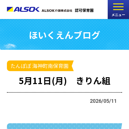
認可保育園
メニュー
ほいくえんブログ
こどもの家
志木中宗岡保育園
たんぽぽ
たんぽぽ 海神町南保育園
西船橋駅前保育園
5月11日(月) きりん組
たんぽぽ
海神町南保育園
2026/05/11
採用情報
RECRUIT