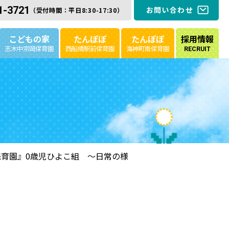
1-3721
お問い合わせ
（受付時間：平日8:30-17:30）
こどもの家
たんぽぽ
たんぽぽ
採用情報
志木中宗岡保育園
西船橋駅前保育園
海神町南保育園
RECRUIT
育園』0歳児ひよこ組 ～日常の様