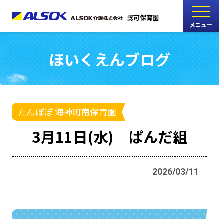
認可保育園
メニュー
ほいくえんブログ
こどもの家
志木中宗岡保育園
たんぽぽ
たんぽぽ 海神町南保育園
西船橋駅前保育園
3月11日(水) ぱんだ組
たんぽぽ
海神町南保育園
2026/03/11
採用情報
RECRUIT