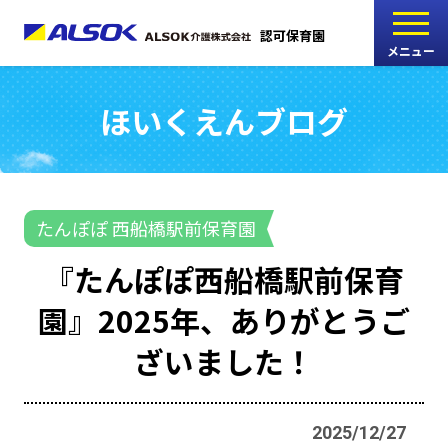
認可保育園
メニュー
ほいくえんブログ
こどもの家
志木中宗岡保育園
たんぽぽ
たんぽぽ 西船橋駅前保育園
西船橋駅前保育園
『たんぽぽ西船橋駅前保育
たんぽぽ
園』2025年、ありがとうご
海神町南保育園
ざいました！
採用情報
RECRUIT
2025/12/27