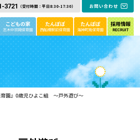
1-3721
お問い合わせ
（受付時間：平日8:30-17:30）
こどもの家
たんぽぽ
たんぽぽ
採用情報
志木中宗岡保育園
西船橋駅前保育園
海神町南保育園
RECRUIT
育園』0歳児ひよこ組 ～戸外遊び～