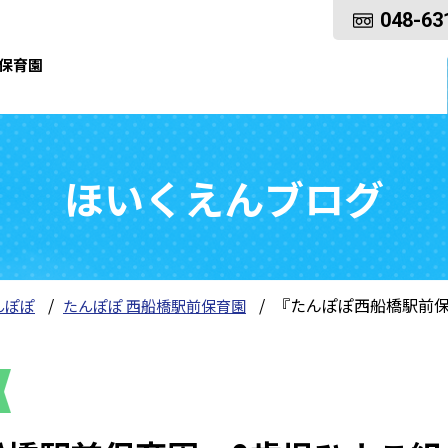
048-63
保育園
ほいくえんブログ
『たんぽぽ西船橋駅前保
んぽぽ
たんぽぽ 西船橋駅前保育園