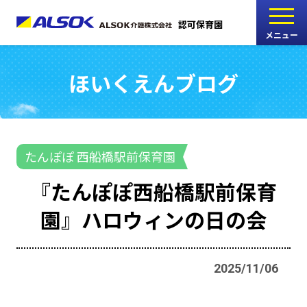
認可保育園
メニュー
ほいくえんブログ
こどもの家
志木中宗岡保育園
たんぽぽ
たんぽぽ 西船橋駅前保育園
西船橋駅前保育園
『たんぽぽ西船橋駅前保育
たんぽぽ
園』ハロウィンの日の会
海神町南保育園
2025/11/06
採用情報
RECRUIT