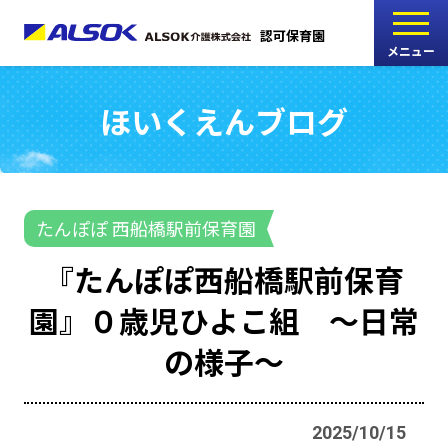
認可保育園
メニュー
ほいくえんブログ
こどもの家
志木中宗岡保育園
たんぽぽ
たんぽぽ 西船橋駅前保育園
西船橋駅前保育園
『たんぽぽ西船橋駅前保育
たんぽぽ
園』０歳児ひよこ組 ～日常
海神町南保育園
の様子～
採用情報
RECRUIT
2025/10/15