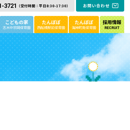
1-3721
お問い合わせ
（受付時間：平日8:30-17:30）
こどもの家
たんぽぽ
たんぽぽ
採用情報
志木中宗岡保育園
西船橋駅前保育園
海神町南保育園
RECRUIT