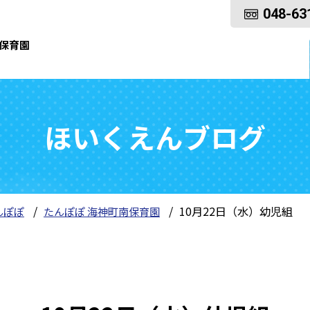
048-63
保育園
ほいくえんブログ
10月22日（水）幼児組
んぽぽ
たんぽぽ 海神町南保育園