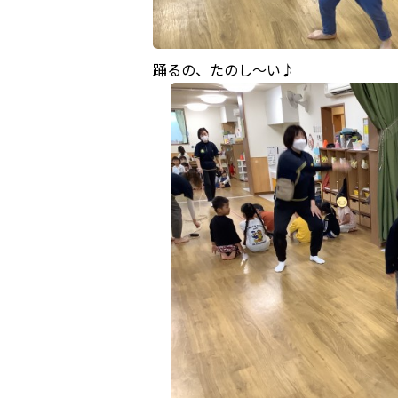
踊るの、たのし～い♪