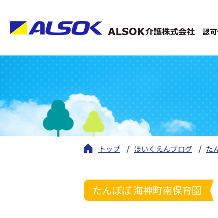
認可
トップ
ほいくえんブログ
た
たんぽぽ 海神町南保育園