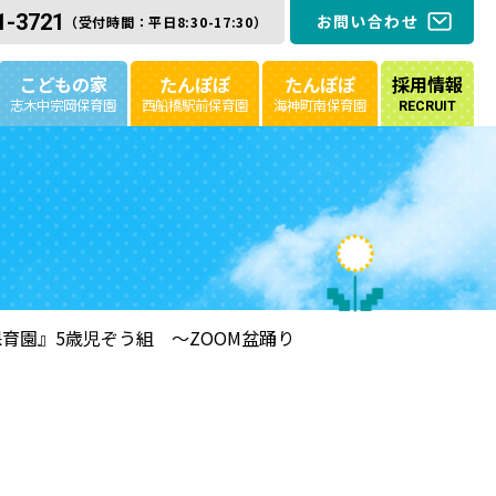
1-3721
お問い合わせ
（受付時間：平日8:30-17:30）
こどもの家
たんぽぽ
たんぽぽ
採用情報
志木中宗岡保育園
西船橋駅前保育園
海神町南保育園
RECRUIT
育園』5歳児ぞう組 ～ZOOM盆踊り