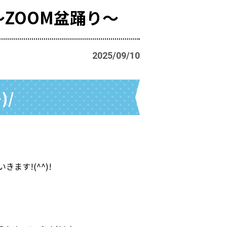
ZOOM盆踊り～
2025/09/10
)/
す!(^^)!