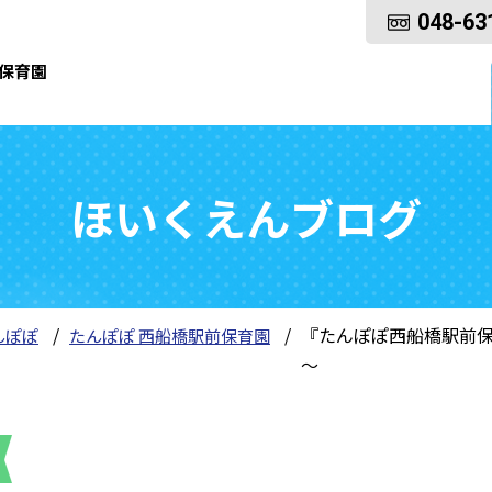
048-63
保育園
ほいくえんブログ
『たんぽぽ西船橋駅前保
んぽぽ
たんぽぽ 西船橋駅前保育園
～