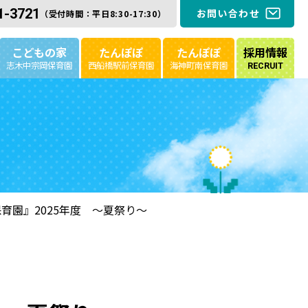
1-3721
お問い合わせ
（受付時間：平日8:30-17:30）
こどもの家
たんぽぽ
たんぽぽ
採用情報
志木中宗岡保育園
西船橋駅前保育園
海神町南保育園
RECRUIT
育園』2025年度 ～夏祭り～