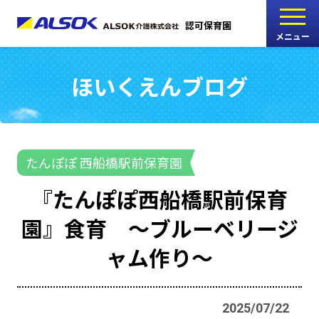
認可保育園
メニュー
ほいくえんブログ
こどもの家
志木中宗岡保育園
たんぽぽ
たんぽぽ 西船橋駅前保育園
西船橋駅前保育園
『たんぽぽ西船橋駅前保育
たんぽぽ
園』食育 ～ブルーベリージ
海神町南保育園
ャム作り～
採用情報
RECRUIT
2025/07/22