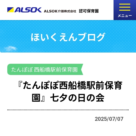
認可保育園
メニュー
ほいくえんブログ
こどもの家
志木中宗岡保育園
たんぽぽ
たんぽぽ 西船橋駅前保育園
西船橋駅前保育園
『たんぽぽ西船橋駅前保育
たんぽぽ
園』七夕の日の会
海神町南保育園
2025/07/07
採用情報
RECRUIT