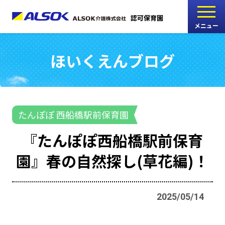
認可保育園
メニュー
ほいくえんブログ
こどもの家
志木中宗岡保育園
たんぽぽ
たんぽぽ 西船橋駅前保育園
西船橋駅前保育園
『たんぽぽ西船橋駅前保育
たんぽぽ
園』春の自然探し(草花編)！
海神町南保育園
2025/05/14
採用情報
RECRUIT