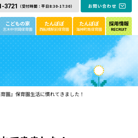
1-3721
お問い合わせ
（受付時間：平日8:30-17:30）
こどもの家
たんぽぽ
たんぽぽ
採用情報
志木中宗岡保育園
西船橋駅前保育園
海神町南保育園
RECRUIT
保育園』保育園生活に慣れてきました！