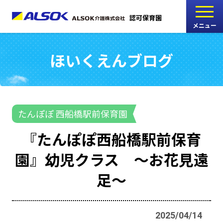
認可保育園
メニュー
ほいくえんブログ
こどもの家
志木中宗岡保育園
たんぽぽ
たんぽぽ 西船橋駅前保育園
西船橋駅前保育園
『たんぽぽ西船橋駅前保育
たんぽぽ
園』幼児クラス ～お花見遠
海神町南保育園
足～
採用情報
RECRUIT
2025/04/14