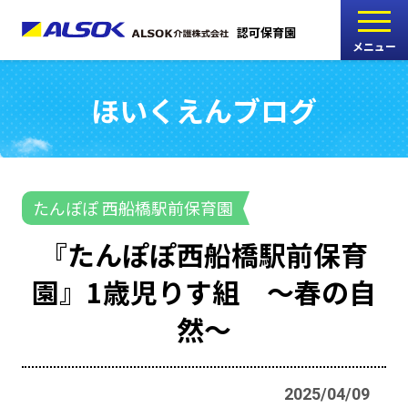
認可保育園
メニュー
ほいくえんブログ
こどもの家
志木中宗岡保育園
たんぽぽ
たんぽぽ 西船橋駅前保育園
西船橋駅前保育園
『たんぽぽ西船橋駅前保育
たんぽぽ
園』1歳児りす組 ～春の自
海神町南保育園
然～
採用情報
RECRUIT
2025/04/09